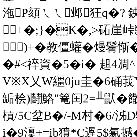
沲P頦ㄟㄟ邺狂q�? 
+�;}�K�,>砳崖
)+�
教僵蠸�熳鬌惭�2
�# <祽資�5� i� 趄4
V※X乂W繮0ju圭�6硧莪
缿桧) 鬪鮥"篭闰2=╨鼣�
槓/5C坌B�/-M村�6/泲D
i�9澟+=ib獖*C遟5$氱撼