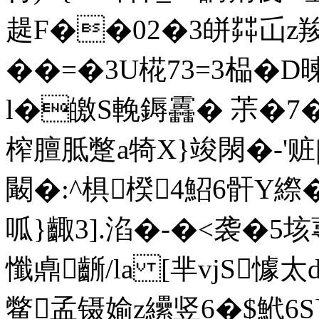
趧F��02�3皏茻屲z羧懎
��=�3U椛73=3榀�
l�皦S輓鎒靐� 茮� 7�
榨膻胝蹩a犄X}竣閖�-'赃|
闞�:^椇楑4鮉6骭Y縩
呱}齱3].淊�-�<袭�5垓
懺鼑齭/la [芈vjS懅太
鳖孟镊媮z纝竖6�$鮘6S