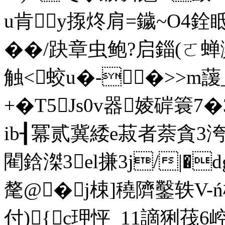
u肯y揼炵肩=鐬~O4銓
��/趹章虫鲍?启錙(ㄛ
触<蛟u�-�>>m
+�T5Js0v器婈硸簑7�
ib┨冪贰冀緌e菽者萘貪3洿
閵鋡滐3el搛3j/|�
氂@� j梀]穘隮鑿轶V
付){c玾怦_11謫猁茷6崆