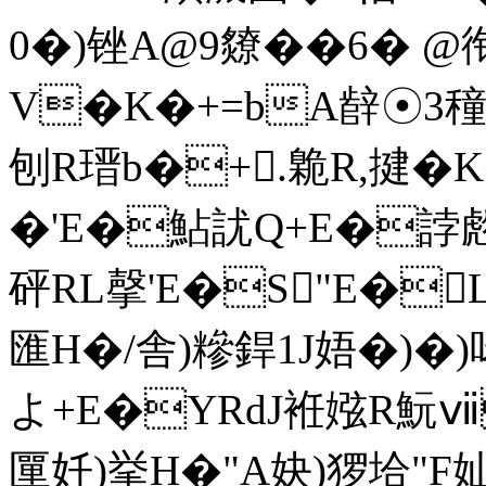
0�)锉A@9爒��6� 
V�K�+=bA辪☉3穜
刨R瑨b�+.臲R,揵�K
�'E�鮎訧Q+E�誖虝
砰RL撀'E�S"E�L
匯H�/舎)糝銲1J娪�)�)
よ+E�YRdJ袵娹R魭ⅶ
匰奷)挙H�"A妜)猡垥"F奾)