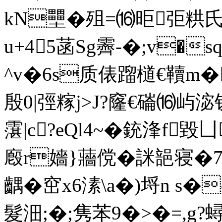
kN壨�殂=⒃昛弡粠氏
u+45菡Sg霽-�;v�
^v�6s质俵蹓檤€韇m�
殷0|弳糘j>J?窿€磮⒃屿淧
霮|c?eQl4~�銃浲f
廏r嬙}蘠傥�詸郶寝�7
齵�窋x6溸\a�)埒n s
髮沺;�;隽苯9�>�=,g?