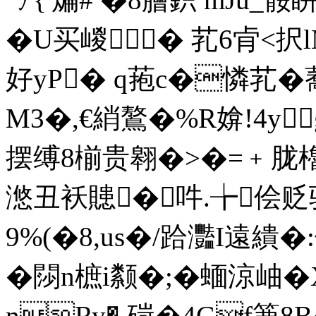
�U买嵕� 芤6肻<択l
好yP� q菢c�憐芤�
M3�,€綃鷔�%R媕!4y
摆缚8椾贵翱�>�=﹢胧櫓
滺丑袄贃�吽.╆侩贬驳
9%(�8,us�/跲灩I遠繢�:
�閯n樜i颣�;�蝒涼岫�
nRy� 碋�4Gf笰