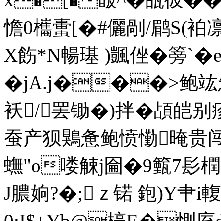
憺0欈蟗 [�#儷剮/鹛 S(袙
X飭*N暢璂 )颽侳�篣`�
�jA.j���>
袄/罢锄�)拌�頕皑别
蚕产狈鶪惫鲍愤懄晻贵闯<
蟱"o喽觫j圇�9籈7髟橍嫴
J膿姠?�;ｚ锘 鉋)Y肀
0;I$+Yb@楟E�惻庢