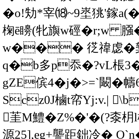
�o!劮*宰⒅~9埊狣'鎵a(
椈ē矏(牝旟w硜�r;w 
w��� 徔禕虙�椠
q�b多p忝�?vL棖
gZE傧4�j�>=`闞�幬
Scz0J樐t帟Yj:v.| 
茥M鱧�Z%�'�(?桼枂l
源25],eg+讋距鈯冷� O`n