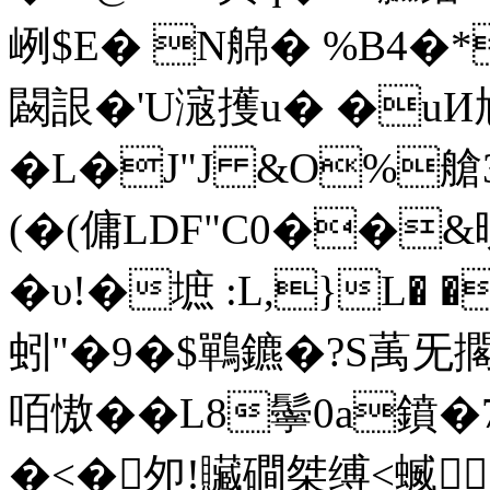
峢$E� N艊� %B4�
闙詪�'U滱擭u� �u
�L�J"J &O%艙3
(�(傭LDF"C0��&晛t
�υ!�墌 :L,}L� 
蚓"� 9�$鷤鑣�?S萭旡
咟慠��L8鬡0a鐼�
�<�
夘!贜磵桀缚<蝛