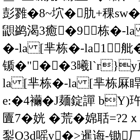
彭雡�8~坹�肍+稞sw�
鼰鹢渴3癒�9栋�-la
�-la [芈栋�-la1舭
锧�"��3曦l`r}y蓭
la [芈栋�-la [芈栋厤
e:�4襺�J麺錠譂 bY)玝
匵7�姯 �荒�婂聒=
鋫O3d嗂v�>暹诲-锄