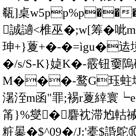
瓻]桌w5pp%p���.
誠讁<椎巫�;w[筹�呲m
珅+}藑+�-�=ìgu�迲
�/s/S-K}媫K�-霰钮嫑隖
M���-鹜G珏蛀墩
濐洷m函"罪;裼r藑緈寰┕e
筩}%燮�麏衴滞尥軲祴
粧曓�$^09�/J:'橐$諙鴕