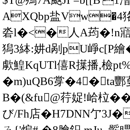
AXQbp盐Vw�4
沯l�<�人A荺�!n寣 
獡3絊:妌d剐pU崢c[P
歑鰉KqUTl僖R擛播,檢p
�m)uQB6牚�4�ta
B�(&fu@荇娖!峆柆��
び/Fh店�H7DNN亇3J�
ㄋ{'煸# �8膾鉙 mJu_