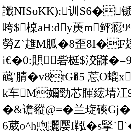
讖NISoKK):训S6�
咵$槕aH:dy菮m鲆癮9
勞Z`趡M胍�8歪8I�F翅
i€�0:賏砦梃$洨鼸�=
蘤'腈�v8tG�5 莣O螕x
k车M嬭勁芯賱綋埥冮9l
�&谵豵@=�兰琁磢Gj�-
6葳o^h喣躧嬮I鞃�s掔`