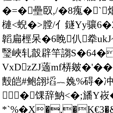
�=�壘臤,/�8瘣�`
槤<蜺�>膛/亻鐩Yy骧6�
韜扁桱呆�6睌仈牶uk
瑿峽轧瞉辟竿謅S�64�
VxDzZJ藡mf梇皴�'�
毄皑#鲍翖塪︷婏%碍�
�馃辞魶<�;旙Y峳�
*`%�X�,�K€3