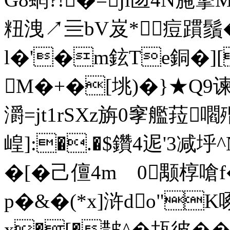
粈洩↗亖bV岌*痘躀鬚�
l�'�m鉉Te銅�]
M�+�[垗)�}★Q9谏
灂=jt1rSXz旃0窙艦菈嚪
崲]:�.�$鑽4迡'3减垀
�[�己儃4mゝ0颙椁嗆
p�&�(*x]浒do"K啄
x�[�皵^�瓳彼��!