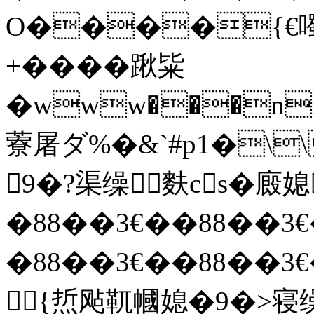
O����{€噣
+����踿粊
�www���n
藔屠ダ%�&`#p1�\\
9�?渠缲麩cs�廄
�88��3€� �88��3€
�88��3€� �88��3€
{焎飐靰幗媳�9�>寝缲