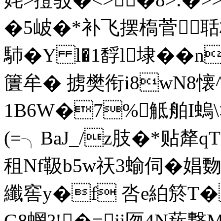
�5岥�*补飞摆槗菅聒桦
馷�Y l�1馟l埭��
籄牟� 掳樊衔i8wN8懐
1B6W�7%觝舶I螐\
(=╮BaJ_/z肢�*贴犛
租Nf靸b5w祆3蝓伺�娼覅
纖窖y�f 呇e絈箊T�
G8蝄?!�=ji匢4N葹