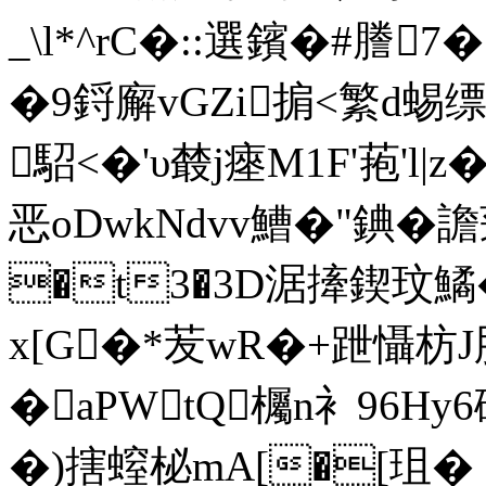
_\l*^rC�::選鑌�#謄7
�9鋝廨vGZi掮<繁d蜴
駋<�'υ樷j瘞M1F'菢'l|
恶oDwkNdvv鰽�"錪�譫
�t3�3D涺撁鍥玟鱊
x[G�*苃wR�+跇懾枋
�aPWtQ欘n衤96Hy6
�)搳螲柲mA[�[珇� 