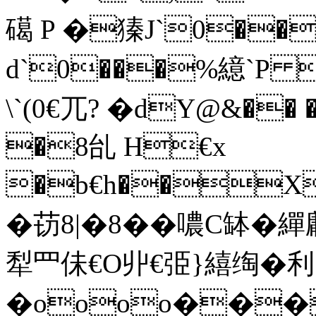
礍 P �獉J`0��
d`0���%繶` P 
\`(0 €兀? � dY
�8乨 H€x
�b€h��X
�苆8|�8��噥C缽
犁罒佅€O丱€弫}繥绹�利
�oooo����