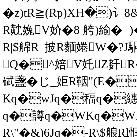
�z)tR≧(Rp)XH�)
R黆婏V妎�8 舿)緰�+)
R|$艊R| 披R麵婘W�?J駧
Q�^婄V奼Z姧R�
碔盞�じ_姖R鞇"(E�
Kq�wJq�稫q�繐
q�譐q�WKq�WJ
R\"�&)6Jq�-R\$艆R