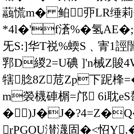
虉慌m� 鲌丣LR缍莉
*4l�'f濸%�氢AE�
旡S:]华T祱%蝡S﹑寈1誙誾茵
郛D緵2=U碘 ]'n械Z賐4
犗腍8Z苊Zp下跜桻=�
m褮櫗硨榍=邝 6i耽eS
�)J�J�?4=Z�
rPGOU濽瀎固�<怊Y.�)