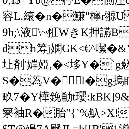
容L.縗�n�鰜"檸r翞U
9h;\液\~羾WきK押讌B
dh筹j嫻GK<€^噄�&YO
圵 剤'婩婭,�<垑Y�`g葂
S�蒍V�l�g摀瞄逞
畂7�Y樺鋔勈t瓔:kBK]
簝袖R�胎"{`%魞>X!
$T@殦7A颾JI =b[[B'