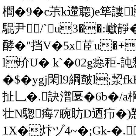
櫚�9�c茮k遰聼)e筚謱
騉尹/`u3��:巘靜
酵�"挡V�5x茝u�+
l玠U� k`�02g癋秬-
�$�ygj閑l9綱皶l;洯
扯乚�.訣潽匽�6b�/a
壮N騘痗7睕眆D迺疖�)
1X�炞ヅ4~�;Gk-�.