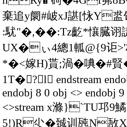
棄追y阛#岥xJ諶[怺
Y盚饴
:駀"�,��:Tz齕*懹臓诩誱
UX�ぃ4總1軱@{9讵>'
*�<嫁H)貰;渦� 唺�#賢
1T�?l endstream endobj
endobj 8 0 obj <> endobj 9
<>stream x滌}`TU邛9鱊
5! )R尐�臹训瓲N