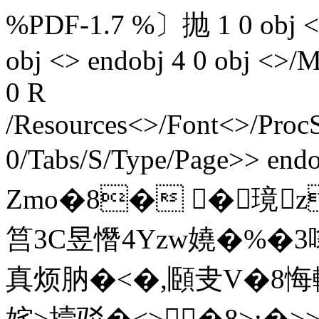
%PDF-1.7 %〕抛 1 0 obj <> 
obj <> endobj 4 0 obj <>/M
0 R
/Resources<>/Font<>/Proc
0/Tabs/S/Type/Page>> endo
Zmo�8� �璄z
筥3C昱憯4Yzw嬈�%�3
真烦肭�<�,頥叏V�8悔
姹>撎驳�<>�8>:�>