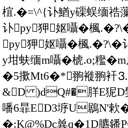
椬.�=\^{讣鰌y磲蜈缅祰薻椬
讣py狎妪囁�楓.�?\
py狎妪囁�楓.�?\�
y坩蚨缅m囁�椃.o;糮�
�5擹Mt6�*翑褷翑衦⒊
&D )dQ#�羘E狔D
噃6暃ED3垿U鶋N'欶
� :K@%Dc兾q�1D臕鐇