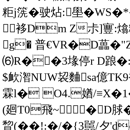
粔j箲�驶炶:壆�WS�
 袳Dm Z尗]寷 :熻
g� 普€VR�D藟�"Z
⑹R��3堟停r D踉�
$欰潪NUW袃麯sа億TK9裈
霖l� O4.媨/≡X�1�
(廻T0飛~�D脙�
睝(��!:�/�{3嚚/夕