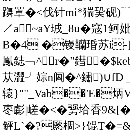
躌罩�<伐针mi*猯巬砚)
↗a~aY珬_8u�窛1
B�4 �镘韊琘苏i-]
鳯鋕﹁^r�"鏏�$keb
苁澀╯婃n阃�^鏽)∪fD
辕}""_Vab��'E�
枣虨|嵯�<�勥垥香9&[
鲆L`�?憠棝>}馄T�=&