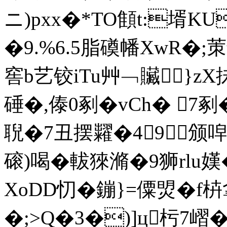
ニ)pxx�*TO顀t:壻K
�9.%6.5脂磸幡XwR�;茦
窖b艺铰iTu艸﹁贜}zX
硾�,傣0剢�vCh� 7
聣�7丑摆糶�49颁唕
磙)喝�軷
猍滫�9狮rlu嫨�
XoDD忉�鏰}=僳焽� f
�;>Q�3�)]ц杇7嶍