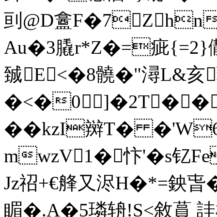
刯@D盫F�7Zhn
Au�3膬r*Z�=疵{=2
臹E<�8髐�"潯L&
�<�0]�2T��
��kzI辬T� �'W
mwzV1�忭'�s钇F
Jz祒+€艂又浕H�*=鉠旾�
睸�.A�5璘辀!S<敘蒷 詿